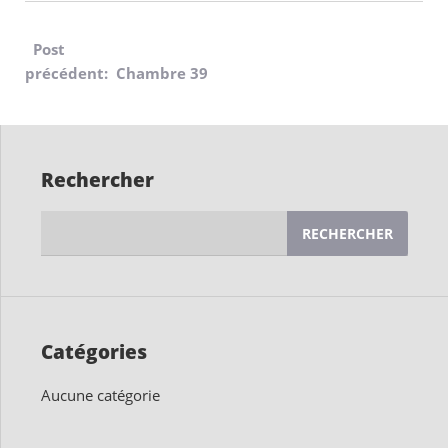
Navigation
Post
précédent: Chambre 39
de
l’article
Rechercher
Rechercher :
Catégories
Aucune catégorie