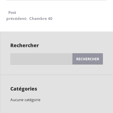
Navigation
Post
précédent: Chambre 40
de
l’article
Rechercher
Rechercher :
Catégories
Aucune catégorie