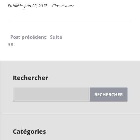
Publié le :juin 23, 2017 - Classé sous:
Navigation
Post précédent: Suite
38
de
l’article
Rechercher
Rechercher :
Catégories